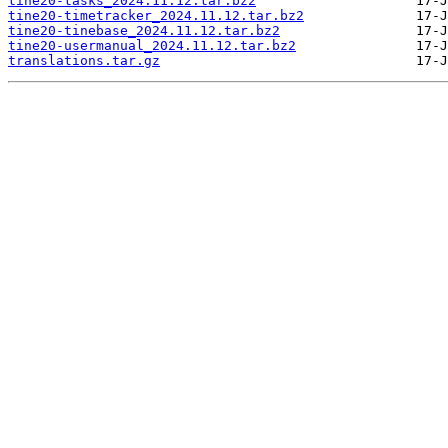
tine20-tasks_2024.11.12.tar.bz2
tine20-timetracker_2024.11.12.tar.bz2
tine20-tinebase_2024.11.12.tar.bz2
tine20-usermanual_2024.11.12.tar.bz2
translations.tar.gz