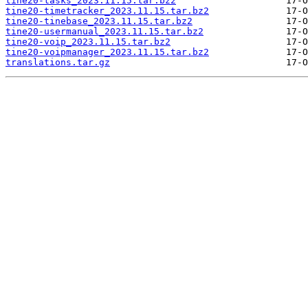
tine20-tasks_2023.11.15.tar.bz2
tine20-timetracker_2023.11.15.tar.bz2
tine20-tinebase_2023.11.15.tar.bz2
tine20-usermanual_2023.11.15.tar.bz2
tine20-voip_2023.11.15.tar.bz2
tine20-voipmanager_2023.11.15.tar.bz2
translations.tar.gz