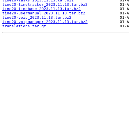
tine20-tasks_2023.11.13.tar.bz2
tine20-timetracker_2023.11.13.tar.bz2
tine20-tinebase_2023.11.13.tar.bz2
tine20-usermanual_2023.11.13.tar.bz2
tine20-voip_2023.11.13.tar.bz2
tine20-voipmanager_2023.11.13.tar.bz2
translations.tar.gz