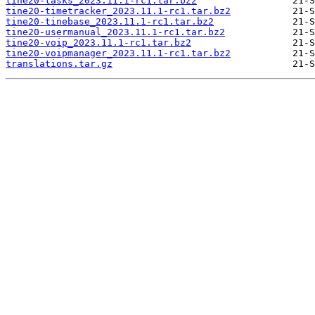
tine20-tasks_2023.11.1-rc1.tar.bz2
tine20-timetracker_2023.11.1-rc1.tar.bz2
tine20-tinebase_2023.11.1-rc1.tar.bz2
tine20-usermanual_2023.11.1-rc1.tar.bz2
tine20-voip_2023.11.1-rc1.tar.bz2
tine20-voipmanager_2023.11.1-rc1.tar.bz2
translations.tar.gz