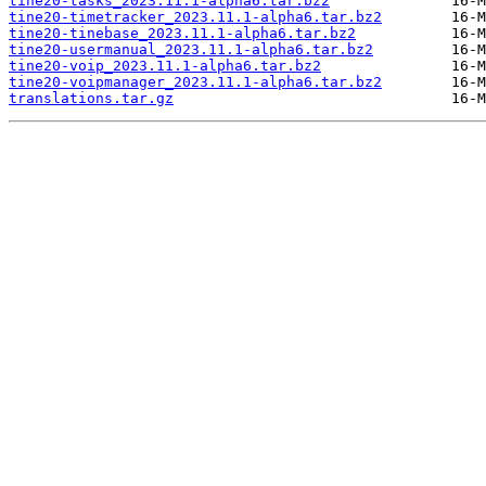
tine20-tasks_2023.11.1-alpha6.tar.bz2
tine20-timetracker_2023.11.1-alpha6.tar.bz2
tine20-tinebase_2023.11.1-alpha6.tar.bz2
tine20-usermanual_2023.11.1-alpha6.tar.bz2
tine20-voip_2023.11.1-alpha6.tar.bz2
tine20-voipmanager_2023.11.1-alpha6.tar.bz2
translations.tar.gz